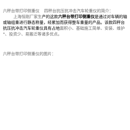
六秤台带打印侧重仪 四秤台抗压抗冲击汽车轮重仪的简介：
上海恒刚厂家生
产的这款
六秤台带打印侧重仪
是通过对车辆的轴
或轴组重进行静态称量，经累加而获得整车重量的产品。该款
四秤台
抗压抗冲击汽车轮重仪
具有占地
面积小、基础施工简单、安装、维护
*、投资少、易搬迁等诸多优点。
六秤台带打印侧重仪的图片：