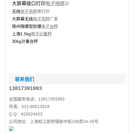
大屏幕接口打印
电子地磅
1t
无线
电子吊秤
带打印
大屏幕无线
电子吊秤
厂家
扬州隔爆型防爆
电子台秤
上海1.5kg
电子计重秤
30kg计重台秤
联系我们
13817391993
全国服务电话：13817391993
传真：021-60512819
Q Q：422624423
公司地址：上海松江新桥镇新中街199弄24-26号